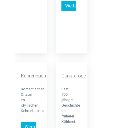
Weiterlesen …
Kehrenbach
Günsterode
Romantischer
Fast
Ortsteil
700-
im
jährige
idyllischen
Geschichte
Kehrenbachtal…
mit
...
früherer
Köhlerei…
Weiterlesen …
...