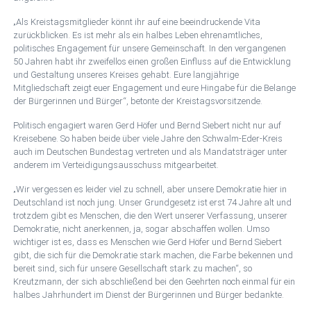
„Als Kreistagsmitglieder könnt ihr auf eine beeindruckende Vita
zurückblicken. Es ist mehr als ein halbes Leben ehrenamtliches,
politisches Engagement für unsere Gemeinschaft. In den vergangenen
50 Jahren habt ihr zweifellos einen großen Einfluss auf die Entwicklung
und Gestaltung unseres Kreises gehabt. Eure langjährige
Mitgliedschaft zeigt euer Engagement und eure Hingabe für die Belange
der Bürgerinnen und Bürger“, betonte der Kreistagsvorsitzende.
Politisch engagiert waren Gerd Höfer und Bernd Siebert nicht nur auf
Kreisebene. So haben beide über viele Jahre den Schwalm-Eder-Kreis
auch im Deutschen Bundestag vertreten und als Mandatsträger unter
anderem im Verteidigungsausschuss mitgearbeitet.
„Wir vergessen es leider viel zu schnell, aber unsere Demokratie hier in
Deutschland ist noch jung. Unser Grundgesetz ist erst 74 Jahre alt und
trotzdem gibt es Menschen, die den Wert unserer Verfassung, unserer
Demokratie, nicht anerkennen, ja, sogar abschaffen wollen. Umso
wichtiger ist es, dass es Menschen wie Gerd Höfer und Bernd Siebert
gibt, die sich für die Demokratie stark machen, die Farbe bekennen und
bereit sind, sich für unsere Gesellschaft stark zu machen“, so
Kreutzmann, der sich abschließend bei den Geehrten noch einmal für ein
halbes Jahrhundert im Dienst der Bürgerinnen und Bürger bedankte.