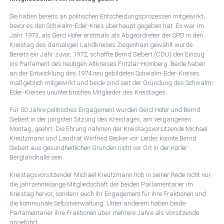
Sie haben bereits an politischen Entscheidungsprozessen mitgewirkt,
bevor es den Schwalm-Eder-Kreis überhaupt gegeben hat. Es war im
Jahr 1973, als Gerd Höfer erstmals als Abgeordneter der SPD in den
Kreistag des damaligen Landkreises Ziegenhain gewählt wurde.
Bereits ein Jahr zuvor, 1972, schaffte Bernd Siebert (CDU) den Einzug
ins Parlament des heutigen Altkreises Fritzlar-Homberg. Beide haben
an der Entwicklung des 1974 neu gebildeten Schwalm-Eder-Kreises
maßgeblich mitgewirkt und beide sind seit der Gründung des Schwalm-
Eder-Kreises ununterbrochen Mitglieder des Kreistages.
Für 50 Jahre politisches Engagement wurden Gerd Höfer und Bernd
Siebert in der jüngsten Sitzung des Kreistages, am vergangenen
Montag, geehrt. Die Ehrung nahmen der Kreistagsvorsitzende Michael
Kreutzmann und Landrat Winfried Becker vor. Leider konnte Bernd
Siebert aus gesundheitlichen Gründen nicht vor Ort in der Körler
Berglandhalle sein.
Kreistagsvorsitzender Michael Kreutzmann hob in seiner Rede nicht nur
die jahrzehntelange Mitgliedschaft der beiden Parlamentarier im
Kreistag hervor, sondern auch ihr Engagement für ihre Fraktionen und
die kommunale Selbstverwaltung. Unter anderem haben beide
Parlamentarier ihre Fraktionen über mehrere Jahre als Vorsitzende
angeführt.