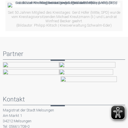
Seit 50 Jahren Mitglied des Kreistages: Gerd Höfer (Mitte, SPD) wurde
vom Kreistagsvorsitzenden Michael Kreutzmann (li.) und Landrat
Winfried Becker geehrt.
(Bildautor: Philipp Klitsch | Kreisverwaltung Schwalm-Eder)
Partner
Kontakt
Magistrat der Stadt Melsungen
Am Markt 1
34212 Melsungen
Tel: 05661/708-0