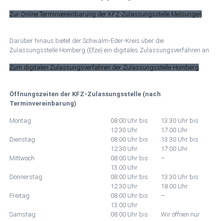
Zur Online Terminvereinbarung der KFZ-Zulassungsstelle Melsungen
Darüber hinaus bietet der Schwalm-Eder-Kreis über die
Zulassungsstelle Homberg (Efze) ein digitales Zulassungsverfahren an.
Zum digitalen Zulassungsverfahren der Zulassungsstelle Homberg
Öffnungszeiten der KFZ-Zulassungsstelle (nach
Terminvereinbarung)
Montag
08:00 Uhr bis
13:30 Uhr bis
12:30 Uhr
17:00 Uhr
Dienstag
08:00 Uhr bis
13:30 Uhr bis
12:30 Uhr
17:00 Uhr
Mittwoch
08:00 Uhr bis
–
13:00 Uhr
Donnerstag
08:00 Uhr bis
13:30 Uhr bis
12:30 Uhr
18:00 Uhr
Freitag
08:00 Uhr bis
–
13:00 Uhr
Samstag
08:00 Uhr bis
Wir öffnen nur