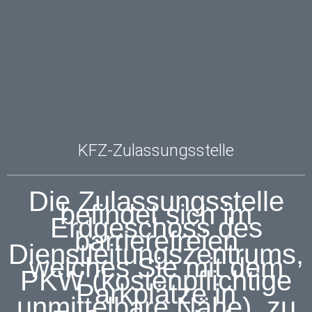
KFZ-Zulassungsstelle
Die Zulassungsstelle
befindet sich im
Erdgeschoss des
barrierefreien
Dienstleitungszentrums,
welches Sie mit dem
PKW (kostenpflichtige
Parkplätze in
unmittelbare Nähe), zu