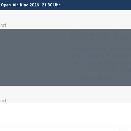
•
Open-Air-Kino 2026 · 21:30 Uhr
port
Freizeit, Ku
In Melsungen sind Familien, P
hinweg. Mit seiner wundersch
einem vielfältigen Freizeitang
einen Mix aus Natur und sport
kulinarischen Highlights und fr
port