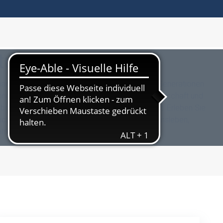
ltur und Sport
aare und Singles zu Hause – und das über alle Generationen
önen Lage inmitten der nordhessischen Waldlandschaft und
ebot ist Melsungen der ideale Lebensmittelpunkt. Erleben Sie
lichen Veranstaltungen, einem lebendigen Vereinsleben,
öhlichen Stadtfesten.