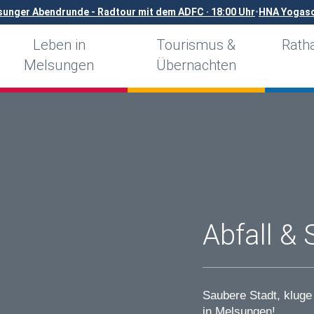
sunger Abendrunde - Radtour mit dem ADFC · 18:00 Uhr
•
HNA Yogaso
Leben in
Tourismus &
Ratha
Melsungen
Übernachten
Abfall & 
Saubere Stadt, kluge
in Melsungen!