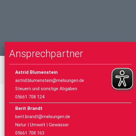
Ansprechpartner
Astrid Blumenstein
astrid.blumenstein@melsungen.de
Steuern und sonstige Abgaben
05661 708 124
Berit Brandt
berit.brandt@melsungen.de
Natur | Umwelt | Gewässer
05661 708 163