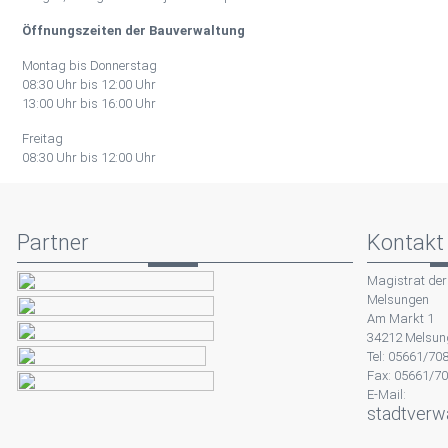
Öffnungszeiten der Bauverwaltung
Montag bis Donnerstag
08:30 Uhr bis 12:00 Uhr
13:00 Uhr bis 16:00 Uhr
Freitag
08:30 Uhr bis 12:00 Uhr
Partner
Kontakt
Magistrat der
Melsungen
Am Markt 1
34212 Melsun
Tel: 05661/70
Fax: 05661/7
E-Mail:
stadtverw