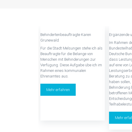
Behindertenbeauftragte Karen
Ergänzende u
Grunewald
Im Rahmen d
Für die Stadt Melsungen stehe ich als
Bundesteilha
Beauftragte für die Belange von
Deutsche Bun
Menschen mit Behinderungen zur
dass Leistun
Verfügung. Diese Aufgabe übe ich im
auf eine von 
Rahmen eines kommunalen
Leistungserb
Ehrenamtes aus.
Beratung zu a
haben sollen,
Behinderung 
Mehr erfahren
betroffenen 
Entscheidunge
Teilhabeleist
Mehr erfa