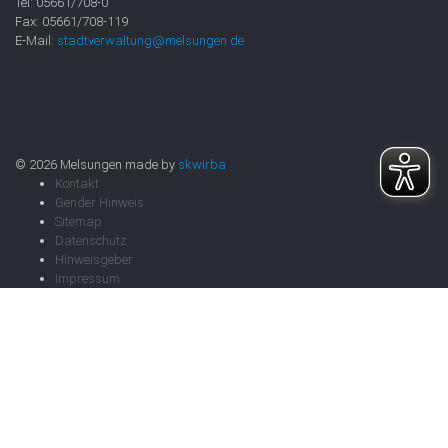
Tel: 05661/708-0
Fax: 05661/708-119
E-Mail:
stadtverwaltung@melsungen.de
© 2026 Melsungen made by
skwirba
Kontakt
Gender Hinweis
Sitemap
Datenschutz
Hinweisgeber
Impressum