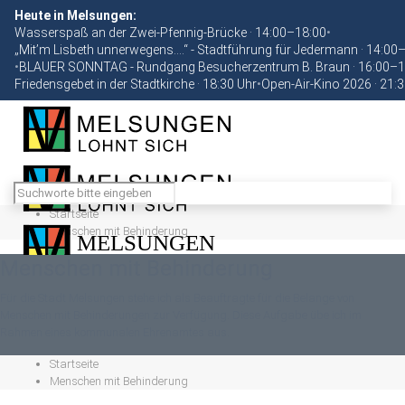
Heute in Melsungen:
Wasserspaß an der Zwei-Pfennig-Brücke · 14:00–18:00
•
„Mit’m Lisbeth unnerwegens….“ - Stadtführung für Jedermann · 14:00
•
BLAUER SONNTAG - Rundgang Besucherzentrum B. Braun · 16:00–1
Friedensgebet in der Stadtkirche · 18:30 Uhr
•
Open-Air-Kino 2026 · 21:
Startseite
Menschen mit Behinderung
Menschen mit Behinderung
Für die Stadt Melsungen stehe ich als Beauftragte für die Belange von
Menschen mit Behinderungen zur Verfügung. Diese Aufgabe übe ich im
Rahmen eines kommunalen Ehrenamtes aus.
Startseite
Menschen mit Behinderung