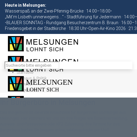
Heute in Melsungen:
Wasserspaß an der Zwei-Pfennig-Brücke · 14:00–18:00
•
„Mit’m Lisbeth unnerwegens….“ - Stadtführung für Jedermann · 14:00
•
BLAUER SONNTAG - Rundgang Besucherzentrum B. Braun · 16:00–1
Friedensgebet in der Stadtkirche · 18:30 Uhr
•
Open-Air-Kino 2026 · 21:
Startseite
Rathaus & Politik
Rathaus
Bürgerbüro
Ihr Bürgerbüro in Melsungen
Das Bürgerbüro ist die erste Anlaufstelle für Bürgerinnen und Bürger aus
Melsungen. Hier kümmern wir uns um Ihre Fragen wie Einwohnermeldung,
Ausweis- und Passwesens oder KFZ-Zulassung. Ihre Termine für das
Bürgerbüro buchen Sie bequem online, telefonisch oder per Mail.