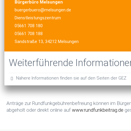
Bürgerbüro Melsungen
buergerbuero@melsungen.de
Dienstleistungszentrum
05661 708 180
05661 708 188
Sandstraße 13, 34212 Melsungen
Weiterführende Informatione
Nähere Informationen finden sie auf den Seiten der GEZ
Anträge zur Rundfunkgebührenbefreiung können im Bürge
abgeholt oder direkt online auf
www.rundfunkbeitrag.de
ges