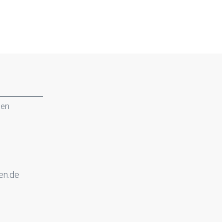
gen
en.de