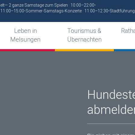
elt— 2 ganze Samstage zum Spielen · 10:00–22:00
•
 11:00–15:00
•
Sommer-Samstags-Konzerte · 11:00–12:30
•
Stadtführung
Leben in
Tourismus &
Ratha
Melsungen
Übernachten
Hundeste
abmelde