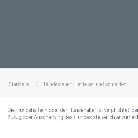
Startseite
Hundesteuer: Hunde an- und abmelden
Die Hundehalterin oder der Hundehalter ist verpflichtet,
Zuzug oder Anschaffung des Hundes steuerlich anzumeld