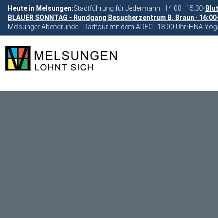
Heute in Melsungen:
Stadtführung für Jedermann · 14:00–15:30
•
Blu
BLAUER SONNTAG - Rundgang Besucherzentrum B. Braun · 16:00
Melsunger Abendrunde - Radtour mit dem ADFC · 18:00 Uhr
•
HNA Yoga