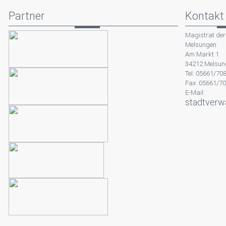
Partner
Kontakt
Magistrat der
Melsungen
Am Markt 1
34212 Melsun
Tel: 05661/70
Fax: 05661/7
E-Mail:
stadtverw