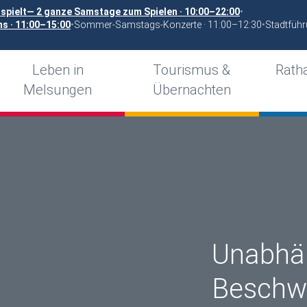
spielt— 2 ganze Samstage zum Spielen · 10:00–22:00
•
 · 11:00–15:00
•
Sommer-Samstags-Konzerte · 11:00–12:30
•
Stadtführ
Leben in
Tourismus &
Ratha
Melsungen
Übernachten
Unabhä
Beschwe