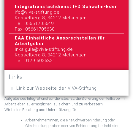
Integrationsfachdienst IFD Schwalm-Eder
ifd@viva-stiftung.de
Kesselberg 8, 34212 Melsungen
Tel: 05661705649
Fax: 05661705630
EAA Einheitliche Ansprechstellen für
Arbeitgeber
inka.gula@viva-stiftung.de
Kesselberg 8, 34212 Melsungen
Tel: 0179 6025321
Links
Link zur Webseite der VIVA-Stiftung
Aufgabe des Integrationsfachdienstes ist, die Sicherung der Teilhabe im
Arbeitsleben zu ermöglichen, zu sichern und zu verbessern.
Wir bieten Beratung und Unterstützung für:
Arbeitnehmer*innen, die eine Schwerbehinderung oder
Gleichstellung haben oder von Behinderung bedroht sind,