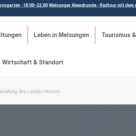
ossgarten · 18:00–22:00
•
Melsunger Abendrunde - Radtour mit dem A
altungen
Leben in Melsungen
Tourismus &
Wirtschaft & Standort
beratung des Landes Hessen
Energie-Im
Hessen