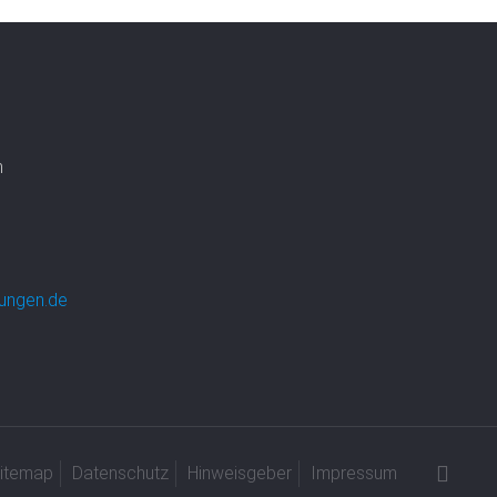
n
ungen.de
itemap
Datenschutz
Hinweisgeber
Impressum