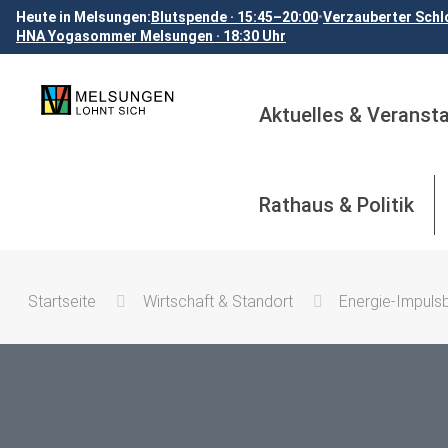
Heute in Melsungen:
Blutspende · 15:45–20:00
•
Verzauberter Schl
HNA Yogasommer Melsungen · 18:30 Uhr
Aktuelles & Veranst
Rathaus & Politik
Startseite
Wirtschaft & Standort
Energie-Impuls