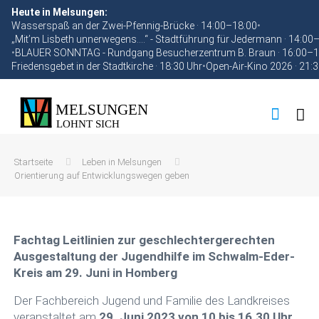
Heute in Melsungen:
Wasserspaß an der Zwei-Pfennig-Brücke · 14:00–18:00
•
„Mit’m Lisbeth unnerwegens….“ - Stadtführung für Jedermann · 14:00
•
BLAUER SONNTAG - Rundgang Besucherzentrum B. Braun · 16:00–1
Friedensgebet in der Stadtkirche · 18:30 Uhr
•
Open-Air-Kino 2026 · 21:
Startseite
Leben in Melsungen
Orientierung auf Entwicklungswegen geben
Fachtag Leitlinien zur geschlechtergerechten
Ausgestaltung der Jugendhilfe im Schwalm-Eder-
Kreis am 29. Juni in Homberg
Der Fachbereich Jugend und Familie des Landkreises
veranstaltet am
29. Juni 2023 von 10 bis 16.30 Uhr