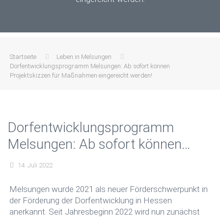
Startseite
Leben in Melsungen
Dorfentwicklungsprogramm Melsungen: Ab sofort können
Projektskizzen für Maßnahmen eingereicht werden!
Dorfentwicklungsprogramm
Melsungen: Ab sofort können
Projektskizzen für Maßnahmen
14. Juli 2022
eingereicht werden!
Melsungen wurde 2021 als neuer Förderschwerpunkt in
der Förderung der Dorfentwicklung in Hessen
anerkannt. Seit Jahresbeginn 2022 wird nun zunächst