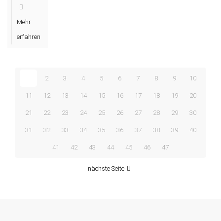
Bekanntmachung
den
vom
Mehr
27.06.2026
Pfieffewiesen“
in der
erfahren
HNA
Nr. 146
sowie
auf der
Homepage
1
2
3
4
5
6
7
8
9
10
der
11
12
13
14
15
16
17
18
19
20
Stadt
Melsungen
21
22
23
24
25
26
27
28
29
30
war
fehlerhaft
31
32
33
34
35
36
37
38
39
40
und
wird
41
42
43
44
45
46
47
[…]
nächste Seite