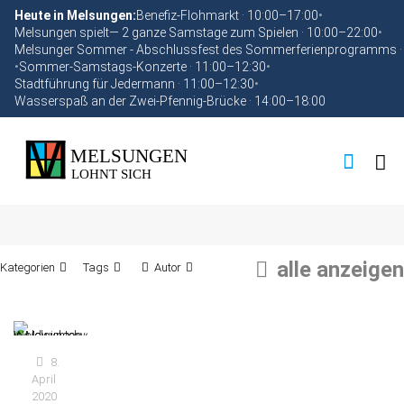
Heute in Melsungen:
Benefiz-Flohmarkt · 10:00–17:00
•
Melsungen spielt— 2 ganze Samstage zum Spielen · 10:00–22:00
•
Melsunger Sommer - Abschlussfest des Sommerferienprogramms ·
•
Sommer-Samstags-Konzerte · 11:00–12:30
•
Stadtführung für Jedermann · 11:00–12:30
•
Wasserspaß an der Zwei-Pfennig-Brücke · 14:00–18:00
alle anzeigen
Kategorien
Tags
Autor
8.
April
2020