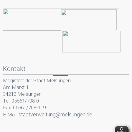
aus
umsetzen
lassen:
Darunter
Videos,
Ausmalbilder,
Lese-
und
Basteltipps.
Kontakt
Magistrat der Stadt Melsungen
Am Markt 1
34212 Melsungen
Tel: 05661/708-0
Fax: 05661/708-119
stadtverwaltung@melsungen.de
E-Mail: