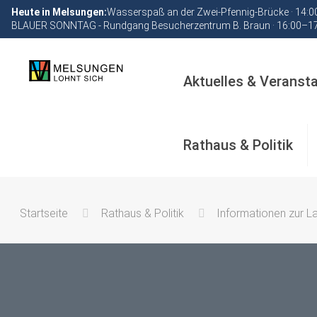
Heute in Melsungen:
Wasserspaß an der Zwei-Pfennig-Brücke · 14:
BLAUER SONNTAG - Rundgang Besucherzentrum B. Braun · 16:00–1
Aktuelles & Veranst
Rathaus & Politik
Startseite
Rathaus & Politik
Informationen zur 