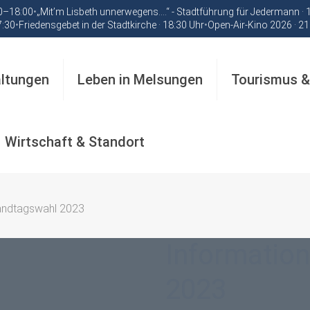
00–18:00
•
„Mit’m Lisbeth unnerwegens….“ - Stadtführung für Jedermann ·
7:30
•
Friedensgebet in der Stadtkirche · 18:30 Uhr
•
Open-Air-Kino 2026 · 21
altungen
Leben in Melsungen
Tourismus &
Wirtschaft & Standort
Landtagswahl 2023
Informatio
2023