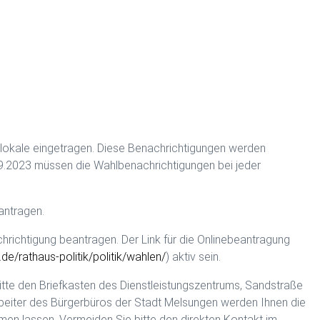
lokale eingetragen. Diese Benachrichtigungen werden
9.2023 müssen die Wahlbenachrichtigungen bei jeder
antragen.
hrichtigung beantragen. Der Link für die Onlinebeantragung
e/rathaus-politik/politik/wahlen/
) aktiv sein.
itte den Briefkasten des Dienstleistungszentrums, Sandstraße
tarbeiter des Bürgerbüros der Stadt Melsungen werden Ihnen die
n lassen. Vermeiden Sie bitte den direkten Kontakt im