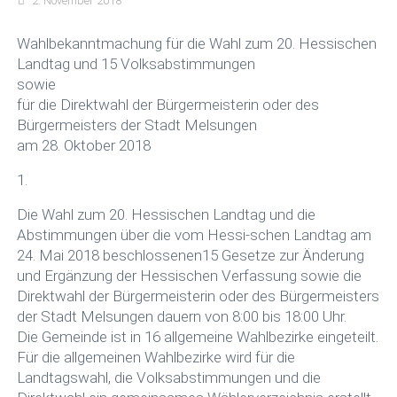
2. November 2018
gen sowie für die Direktwahl der
Wahlbekanntmachung für die Wahl zum 20. Hessischen
Bürgermeisterin oder des
Landtag und 15 Volksabstimmungen
Bürgermeisters der Stadt
sowie
für die Direktwahl der Bürgermeisterin oder des
Melsungen am 28. Oktober 2018
Bürgermeisters der Stadt Melsungen
am 28. Oktober 2018
1.
Die Wahl zum 20. Hessischen Landtag und die
Abstimmungen über die vom Hessi-schen Landtag am
24. Mai 2018 beschlossenen15 Gesetze zur Änderung
und Ergänzung der Hessischen Verfassung sowie die
Direktwahl der Bürgermeisterin oder des Bürgermeisters
der Stadt Melsungen dauern von 8:00 bis 18:00 Uhr.
Die Gemeinde ist in 16 allgemeine Wahlbezirke eingeteilt.
Für die allgemeinen Wahlbezirke wird für die
Landtagswahl, die Volksabstimmungen und die