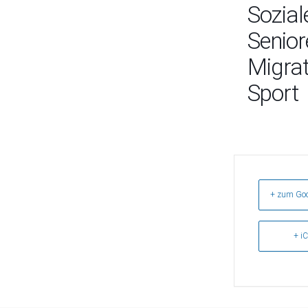
Sozial
Seniore
Migrat
Sport
+ zum Goo
+ iC