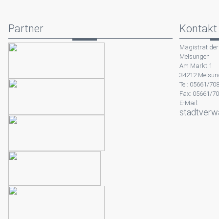
Partner
Kontakt
Magistrat der
Melsungen
Am Markt 1
34212 Melsun
Tel: 05661/70
Fax: 05661/7
E-Mail:
stadtverw