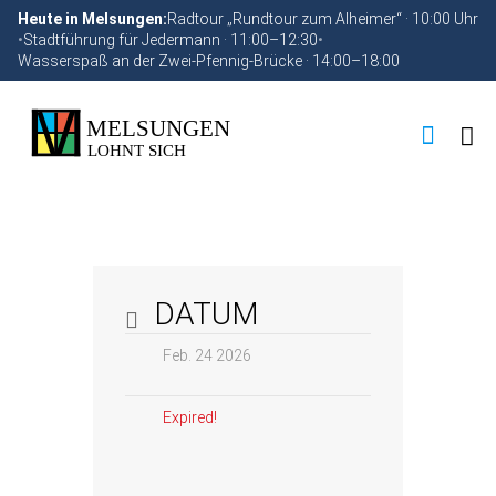
Heute in Melsungen:
Radtour „Rundtour zum Alheimer“ · 10:00 Uhr
•
Stadtführung für Jedermann · 11:00–12:30
•
Wasserspaß an der Zwei-Pfennig-Brücke · 14:00–18:00
DATUM
Feb. 24 2026
Expired!