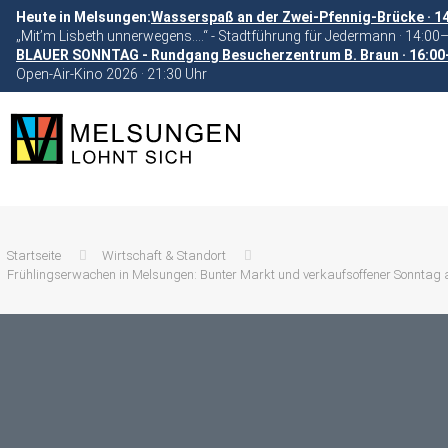
Heute in Melsungen:
Wasserspaß an der Zwei-Pfennig-Brücke · 1
„Mit’m Lisbeth unnerwegens….“ - Stadtführung für Jedermann · 14:00
BLAUER SONNTAG - Rundgang Besucherzentrum B. Braun · 16:00
Open-Air-Kino 2026 · 21:30 Uhr
Startseite
Wirtschaft & Standort
Frühlingserwachen in Melsungen: Bunter Markt und verkaufsoffener Sonntag a