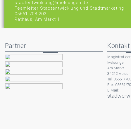
stadtentwicklung@melsungen.de
Teamleiter Stadtentwicklung und Stadtmarketing
05661 708 203
Rathaus, Am Markt 1
Partner
Kontakt
Magistrat der
Melsungen
Am Markt 1
34212 Melsun
Tel: 05661/70
Fax: 05661/7
E-Mail:
stadtverw