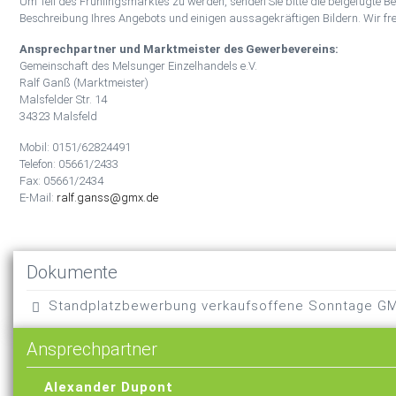
Um Teil des Frühlingsmarktes zu werden, senden Sie bitte die beigefügte B
Beschreibung Ihres Angebots und einigen aussagekräftigen Bildern. Wir fre
Ansprechpartner und Marktmeister des Gewerbevereins:
Gemeinschaft des Melsunger Einzelhandels e.V.
Ralf Ganß (Marktmeister)
Malsfelder Str. 14
34323 Malsfeld
Mobil: 0151/62824491
Telefon: 05661/2433
Fax: 05661/2434
E-Mail:
ralf.ganss@gmx.de
Dokumente
Standplatzbewerbung verkaufsoffene Sonntage G
Ansprechpartner
Alexander Dupont