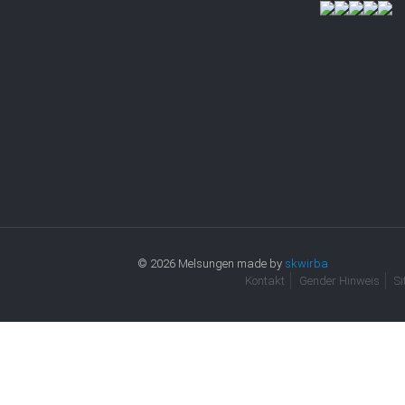
© 2026 Melsungen made by
skwirba
Kontakt
Gender Hinweis
S