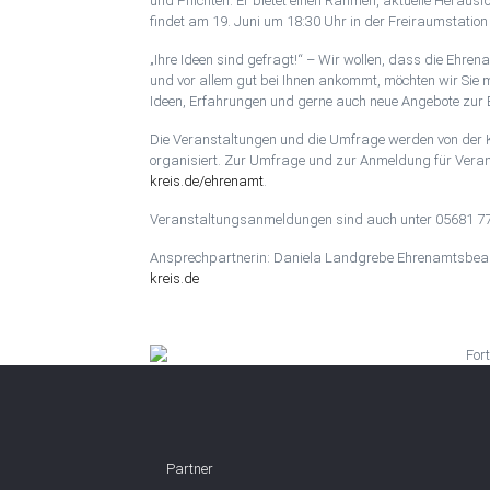
und Pflichten. Er bietet einen Rahmen, aktuelle Heraus
findet am 19. Juni um 18:30 Uhr in der Freiraumstation
„Ihre Ideen sind gefragt!“ – Wir wollen, dass die Ehre
und vor allem gut bei Ihnen ankommt, möchten wir Sie mi
Ideen, Erfahrungen und gerne auch neue Angebote zur
Die Veranstaltungen und die Umfrage werden von der 
organisiert. Zur Umfrage und zur Anmeldung für Veran
kreis.de/ehrenamt
.
Veranstaltungsanmeldungen sind auch unter 05681 775 
Ansprechpartnerin: Daniela Landgrebe Ehrenamtsbea
kreis.de
Partner