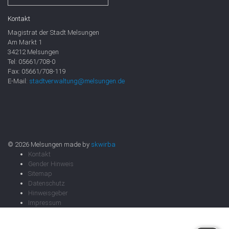
Kontakt
Magistrat der Stadt Melsungen
Am Markt 1
34212 Melsungen
Tel: 05661/708-0
Fax: 05661/708-119
E-Mail:
stadtverwaltung@melsungen.de
© 2026 Melsungen made by
skwirba
Kontakt
Gender Hinweis
Sitemap
Datenschutz
Hinweisgeber
Impressum