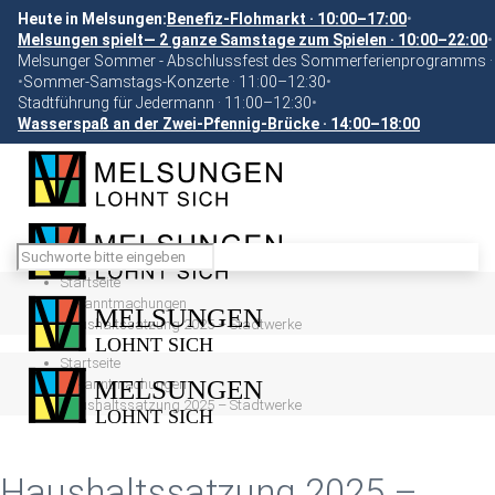
Heute in Melsungen:
Benefiz-Flohmarkt · 10:00–17:00
•
Melsungen spielt— 2 ganze Samstage zum Spielen · 10:00–22:00
•
Melsunger Sommer - Abschlussfest des Sommerferienprogramms ·
•
Sommer-Samstags-Konzerte · 11:00–12:30
•
Stadtführung für Jedermann · 11:00–12:30
•
Wasserspaß an der Zwei-Pfennig-Brücke · 14:00–18:00
Startseite
Bekanntmachungen
Haushaltssatzung 2025 – Stadtwerke
Startseite
Bekanntmachungen
Haushaltssatzung 2025 – Stadtwerke
Haushaltssatzung 2025 –