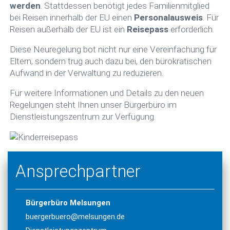
werden
. Stattdessen benötigt jedes Familienmitglied
bei Reisen innerhalb der EU einen
Personalausweis
. Für
Reisen außerhalb der EU ist ein
Reisepass
erforderlich.
Diese Neuregelung bot nicht nur eine Vereinfachung für
Eltern, sondern trug auch dazu bei, den bürokratischen
Aufwand in der Verwaltung zu reduzieren.
Für weitere Informationen und Details zu den neuen
Regelungen steht Ihnen unser Bürgerbüro im
Dienstleistungszentrum zur Verfügung.
Ansprechpartner
Bürgerbüro Melsungen
buergerbuero@melsungen.de