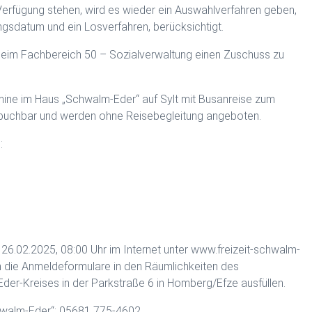
Verfügung stehen, wird es wieder ein Auswahlverfahren geben,
ngsdatum und ein Losverfahren, berücksichtigt.
beim Fachbereich 50 – Sozialverwaltung einen Zuschuss zu
mine im Haus „Schwalm-Eder“ auf Sylt mit Busanreise zum
en buchbar und werden ohne Reisebegleitung angeboten.
:
6.02.2025, 08:00 Uhr im Internet unter www.freizeit-schwalm-
n die Anmeldeformulare in den Räumlichkeiten des
der-Kreises in der Parkstraße 6 in Homberg/Efze ausfüllen.
hwalm-Eder“: 05681 775-4602.