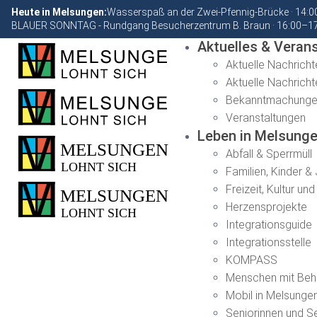
Heute in Melsungen:
Wasserspaß an der Zwei-Pfennig-Brücke · 14:
BLAUER SONNTAG - Rundgang Besucherzentrum B. Braun · 16:00–1
Aktuelles & Veran
Aktuelle Nachricht
Aktuelle Nachrich
Bekanntmachung
Veranstaltungen
Leben in Melsung
Abfall & Sperrmüll
Familien, Kinder &
Freizeit, Kultur un
Herzensprojekte
Integrationsguide
Integrationsstelle
KOMPASS
Menschen mit Beh
Mobil in Melsunge
Seniorinnen und S