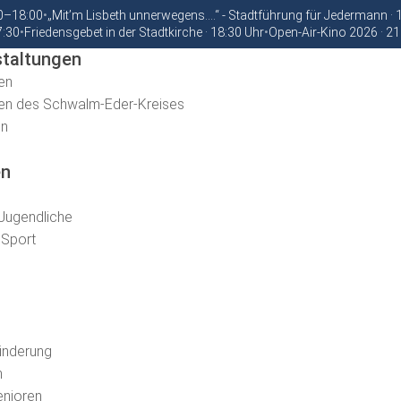
00–18:00
•
„Mit’m Lisbeth unnerwegens….“ - Stadtführung für Jedermann ·
7:30
•
Friedensgebet in der Stadtkirche · 18:30 Uhr
•
Open-Air-Kino 2026 · 21
staltungen
en
ten des Schwalm-Eder-Kreises
en
en
 Jugendliche
d Sport
inderung
n
enioren