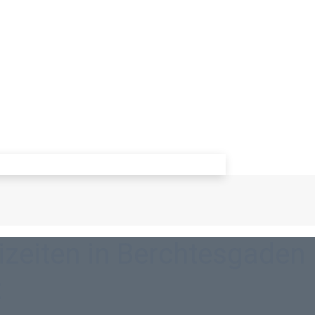
izeiten in Berchtesgaden
t