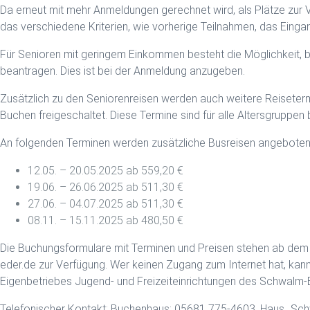
Da erneut mit mehr Anmeldungen gerechnet wird, als Plätze zur 
das verschiedene Kriterien, wie vorherige Teilnahmen, das Einga
Für Senioren mit geringem Einkommen besteht die Möglichkeit, 
beantragen. Dies ist bei der Anmeldung anzugeben.
Zusätzlich zu den Seniorenreisen werden auch weitere Reiseter
Buchen freigeschaltet. Diese Termine sind für alle Altersgrupp
An folgenden Terminen werden zusätzliche Busreisen angeboten
12.05. – 20.05.2025 ab 559,20 €
19.06. – 26.06.2025 ab 511,30 €
27.06. – 04.07.2025 ab 511,30 €
08.11. – 15.11.2025 ab 480,50 €
Die Buchungsformulare mit Terminen und Preisen stehen ab dem 2
eder.de zur Verfügung. Wer keinen Zugang zum Internet hat, kan
Eigenbetriebes Jugend- und Freizeiteinrichtungen des Schwalm-E
Telefonischer Kontakt: Buchenhaus: 05681 775-4603, Haus „Sc