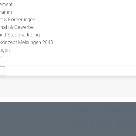
ement
gramm
rt & Förderungen
schaft & Gewerbe
und Stadtmarketing
skonzept Melsungen 2040
ungen
r
Seniorenfre
und auf Syl