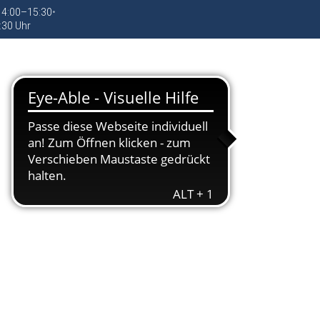
 14:00–15:30
•
:30 Uhr