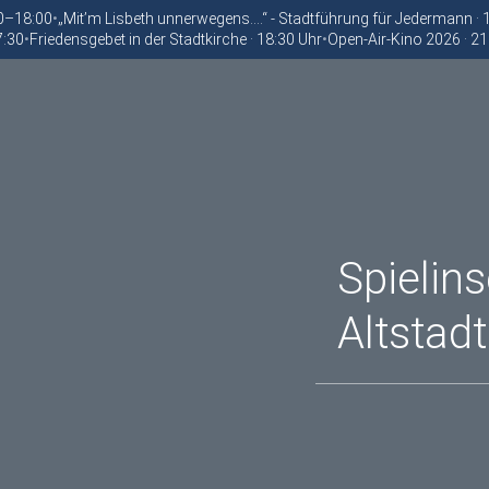
00–18:00
•
„Mit’m Lisbeth unnerwegens….“ - Stadtführung für Jedermann ·
7:30
•
Friedensgebet in der Stadtkirche · 18:30 Uhr
•
Open-Air-Kino 2026 · 21
Spielins
Altstadt