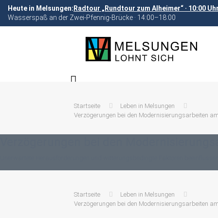
Heute in Melsungen:
Radtour „Rundtour zum Alheimer“ · 10:00 Uh
Wasserspaß an der Zwei-Pfennig-Brücke · 14:00–18:00
Startseite
Leben in Melsungen
Verzögerungen bei den Modernisierungsarbeiten a
Verzögerungen bei den Modernisierungs
Unerwartete Herausforderungen und witterungsbedingte Faktoren beeinflussen
Startseite
Leben in Melsungen
Verzögerungen bei den Modernisierungsarbeiten a