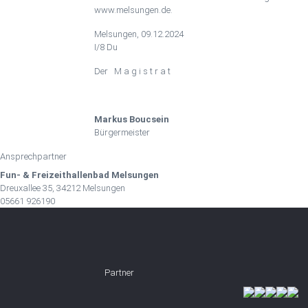
www.melsungen.de.
Melsungen, 09.12.2024
I/8 Du
Der M a g i s t r a t
Markus Boucsein
Bürgermeister
Ansprechpartner
Fun- & Freizeithallenbad Melsungen
Dreuxallee 35, 34212 Melsungen
05661 926190
Partner