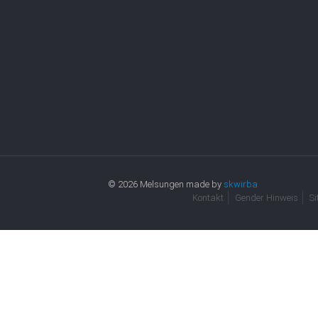
© 2026 Melsungen made by
skwirba
Kontakt
Gender Hinweis
S