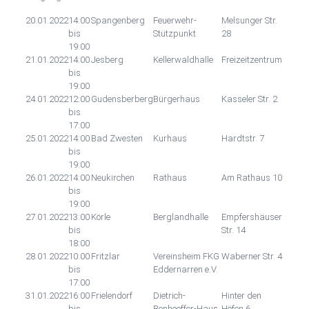
20.01.2022
14:00
Spangenberg
Feuerwehr-
Melsunger Str.
bis
Stützpunkt
28
19:00
21.01.2022
14:00
Jesberg
Kellerwaldhalle
Freizeitzentrum
bis
19:00
24.01.2022
12:00
Gudensberberg
Bürgerhaus
Kasseler Str. 2
bis
17:00
25.01.2022
14:00
Bad Zwesten
Kurhaus
Hardtstr. 7
bis
19:00
26.01.2022
14:00
Neukirchen
Rathaus
Am Rathaus 10
bis
19:00
27.01.2022
13:00
Körle
Berglandhalle
Empfershäuser
bis
Str. 14
18:00
28.01.2022
10:00
Fritzlar
Vereinsheim FKG
Waberner Str. 4
bis
Eddernarren e.V.
17:00
31.01.2022
16:00
Frielendorf
Dietrich-
Hinter den
bis
Bonhoeffer-Haus
Höfen 6