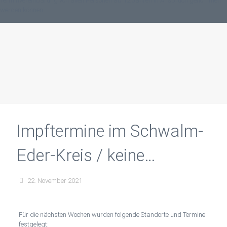
Terminvereinbarung von allen Personen ab 12 Jahren in Anspruch genommen
werden können.
Impftermine im Schwalm-
Eder-Kreis / keine
Anmeldung erforderlich
22. November 2021
Für die nächsten Wochen wurden folgende Standorte und Termine
festgelegt: