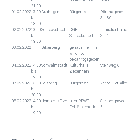
21:00
01.02.2022
13:00
Guxhagen
Bürgersaal
Dörnhagener
bis
Str. 30
18:00
02.02.2022
13:00
Schrecksbach
DGH
Immichenhainer
bis
Schrecksbach
Str. 1
18:00
03.02.2022
Gilserberg
genauer Termin
wird noch
bekanntgegeben
04.02.2022
14:00
Schwalmstadt
Kulturhalle
Steinweg 6
bis
Ziegenhain
19:00
07.02.2022
15:00
Felsberg
Bürgersaal
Vernouillet-Allee
bis
1
20:00
08.02.2022
14:00
Homberg/Efze
alter REWE-
Stellbergsweg
bis
Getränkemarkt
5
19:00