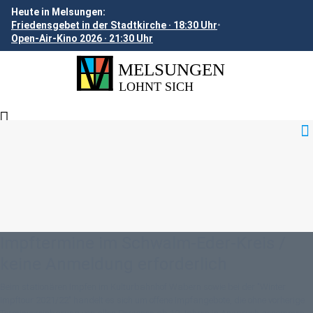
Heute in Melsungen:
Friedensgebet in der Stadtkirche · 18:30 Uhr
•
Open-Air-Kino 2026 · 21:30 Uhr
Impftermine im Schwalm-Eder-Kreis /
keine Anmeldung erforderlich
Beim stationären Impfen im Kulturbahnhof Wabern sowie bei der "Winter
Impftour 2021/22" handelt es sich um offene Impfangebote, die ohne vorherige