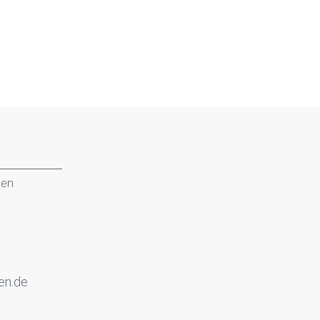
gen
en.de