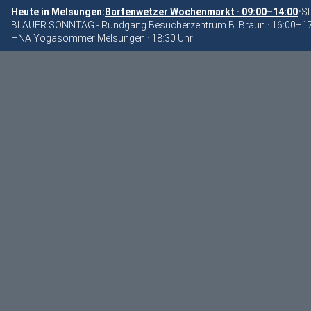
Heute in Melsungen:
Bartenwetzer Wochenmarkt · 09:00–14:00
•
St
BLAUER SONNTAG - Rundgang Besucherzentrum B. Braun · 16:00–1
HNA Yogasommer Melsungen · 18:30 Uhr