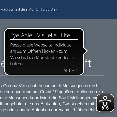
 Radtour mit dem ADFC · 18:00 Uhr
•
ei – Melsungen hilft
s Corona-Virus haben nun auch Melsungen erreicht.
sikogruppe rund um Covid-19 gehören, sollen nun zu
iese Menschen koordiniert die Stadt Melsungen nun
lfsangebote, die das Einkaufen, Gassi gehen mit dem
ege oder andere Aufgaben ehrenamtlich übernehmen.