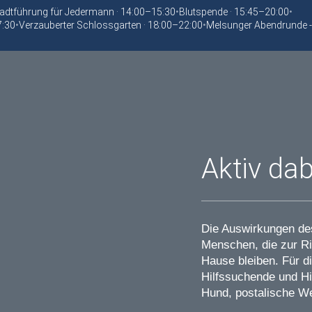
adtführung für Jedermann · 14:00–15:30
•
Blutspende · 15:45–20:00
•
7:30
•
Verzauberter Schlossgarten · 18:00–22:00
•
Melsunger Abendrunde -
Aktiv dab
Die Auswirkungen de
Menschen, die zur Ri
Hause bleiben. Für d
Hilfssuchende und Hi
Hund, postalische W