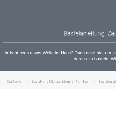
Bastelanleitung: Z
Ihr habt noch etwas Wolle im Haus? Dann nutzt sie, um 
daraus zu basteln. Wi
Startseite
Bastel- und Mitmachideen für Familien
Bastelanlei