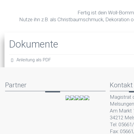
Fertig ist dein Woll-Bomm
Nutze ihn z.B. als Christbaumschmuck, Dekoration 
Dokumente
Anleitung als PDF
Partner
Kontakt
Magistrat 
Melsunge
Am Markt 
34212 Mel
Tel: 05661
Fax: 05661