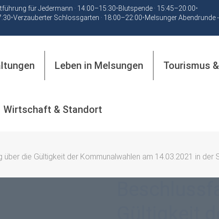
tführung für Jedermann · 14:00–15:30
•
Blutspende · 15:45–20:00
•
7:30
•
Verzauberter Schlossgarten · 18:00–22:00
•
Melsunger Abendrunde -
altungen
Leben in Melsungen
Tourismus &
Wirtschaft & Standort
 über die Gültigkeit der Kommunalwahlen am 14.03.2021 in der 
Beschlussf
Gültigkeit