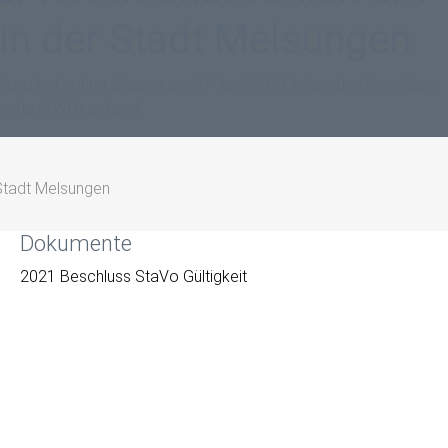
in der Stadt Melsungen
ng hat in ihrer Sitzung am 27. April 2021 folgenden Beschluss
etz (KWG) gefasst:
Stadt Melsungen
Dokumente
2021 Beschluss StaVo Gültigkeit