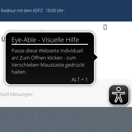
 Radtour mit dem ADFC · 18:00 Uhr
•
 Übernachten
Stadt Melsungen
assung über die
 der Kommunalwahlen am