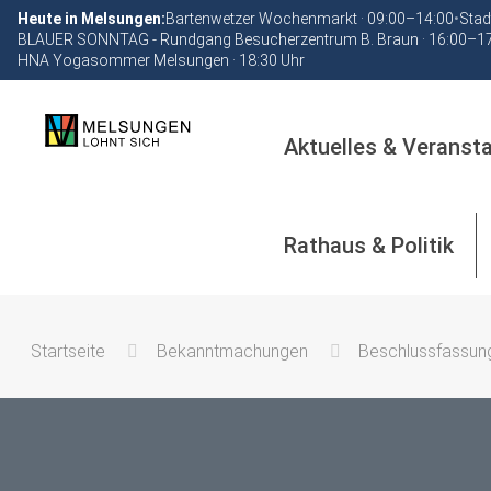
Heute in Melsungen:
Bartenwetzer Wochenmarkt · 09:00–14:00
•
Stad
BLAUER SONNTAG - Rundgang Besucherzentrum B. Braun · 16:00–1
HNA Yogasommer Melsungen · 18:30 Uhr
Aktuelles & Veranst
Rathaus & Politik
Startseite
Bekanntmachungen
Beschlussfassung