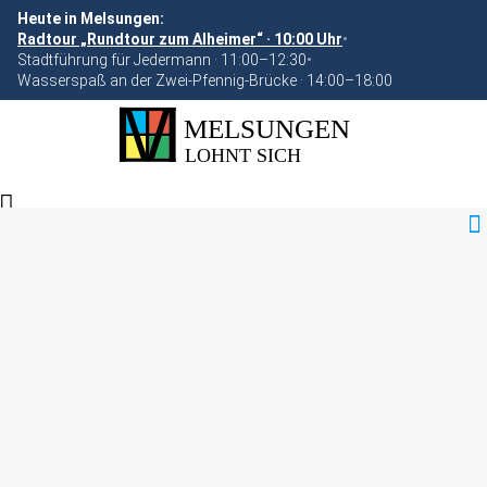
Heute in Melsungen:
Radtour „Rundtour zum Alheimer“ · 10:00 Uhr
•
Stadtführung für Jedermann · 11:00–12:30
•
Wasserspaß an der Zwei-Pfennig-Brücke · 14:00–18:00