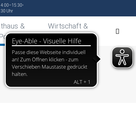
 14:00–15:30
•
:30 Uhr
thaus &
Wirtschaft &
Politik
Standort