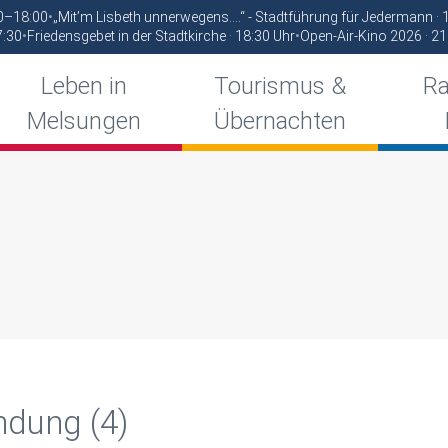
00–18:00
•
„Mit’m Lisbeth unnerwegens….“ - Stadtführung für Jedermann ·
7:30
•
Friedensgebet in der Stadtkirche · 18:30 Uhr
•
Open-Air-Kino 2026 · 21
Leben in
Tourismus &
Ra
Melsungen
Übernachten
ndung (4)