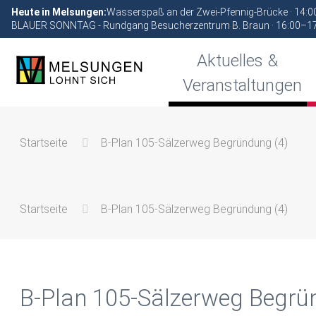
Heute in Melsungen:
Wasserspaß an der Zwei-Pfennig-Brücke · 14:
BLAUER SONNTAG - Rundgang Besucherzentrum B. Braun · 16:00–1
Aktuelles &
Veranstaltungen
Startseite
B-Plan 105-Sälzerweg Begründung (4)
Startseite
B-Plan 105-Sälzerweg Begründung (4)
B-Plan 105-Sälzerweg Begrü