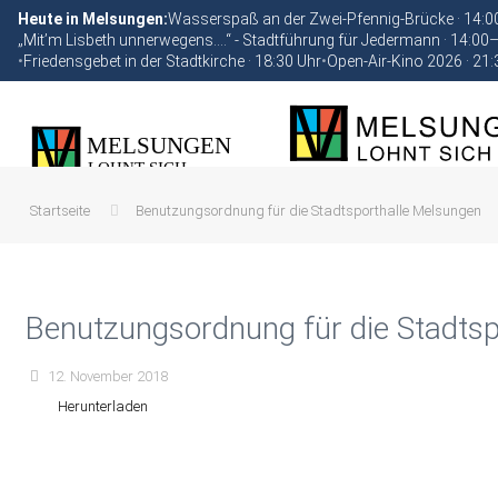
Heute in Melsungen:
Wasserspaß an der Zwei-Pfennig-Brücke · 14:
„Mit’m Lisbeth unnerwegens….“ - Stadtführung für Jedermann · 14:00
•
Friedensgebet in der Stadtkirche · 18:30 Uhr
•
Open-Air-Kino 2026 · 21:
Startseite
Benutzungsordnung für die Stadtsporthalle Melsungen
Benutzungsordnung für die Stadts
12. November 2018
Herunterladen