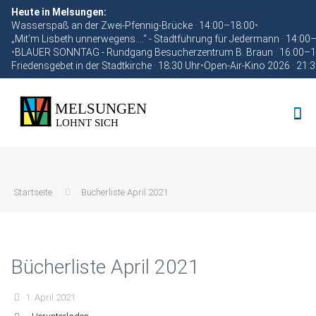
Heute in Melsungen:
Wasserspaß an der Zwei-Pfennig-Brücke · 14:00–18:00
•
„Mit’m Lisbeth unnerwegens….“ - Stadtführung für Jedermann · 14:00
•
BLAUER SONNTAG - Rundgang Besucherzentrum B. Braun · 16:00–1
Friedensgebet in der Stadtkirche · 18:30 Uhr
•
Open-Air-Kino 2026 · 21:
Startseite
Bücherliste April 2021
Bücherliste April 2021
1. April 2021