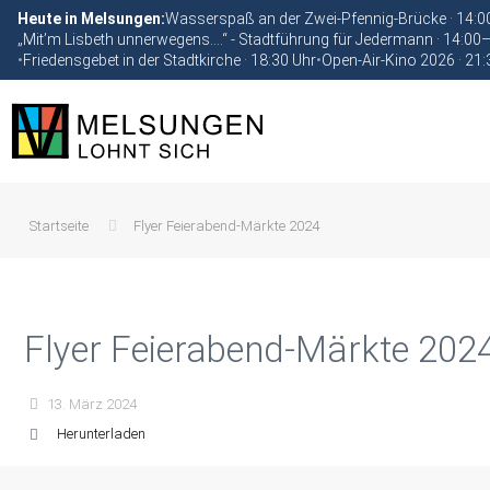
Heute in Melsungen:
Wasserspaß an der Zwei-Pfennig-Brücke · 14:
„Mit’m Lisbeth unnerwegens….“ - Stadtführung für Jedermann · 14:00
•
Friedensgebet in der Stadtkirche · 18:30 Uhr
•
Open-Air-Kino 2026 · 21:
Startseite
Flyer Feierabend-Märkte 2024
Flyer Feierabend-Märkte 202
13. März 2024
Herunterladen