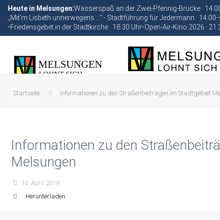
Heute in Melsungen:
Wasserspaß an der Zwei-Pfennig-Brücke · 14:
„Mit’m Lisbeth unnerwegens….“ - Stadtführung für Jedermann · 14:00
•
Friedensgebet in der Stadtkirche · 18:30 Uhr
•
Open-Air-Kino 2026 · 21:
Startseite
Informationen zu den Straßenbeiträgen im Stadtgebiet M
Informationen zu den Straßenbeitr
Melsungen
10. April 2019
Herunterladen