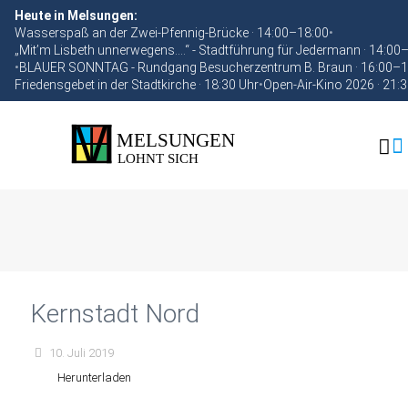
Heute in Melsungen:
Wasserspaß an der Zwei-Pfennig-Brücke · 14:00–18:00
•
„Mit’m Lisbeth unnerwegens….“ - Stadtführung für Jedermann · 14:00
•
BLAUER SONNTAG - Rundgang Besucherzentrum B. Braun · 16:00–1
Friedensgebet in der Stadtkirche · 18:30 Uhr
•
Open-Air-Kino 2026 · 21:
Kernstadt Nord
10. Juli 2019
Herunterladen