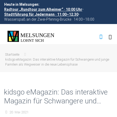
Heute in Melsungen:
Radtour „Rundtour zum Alheimer“ · 10:00 Uhr
•
Stadtführung für Jedermann · 11:00–12:30
•
Wasserspaß an der Zwei-Pfennig-Brücke · 14:00–18:00
Startseite
kidsgo eMagazin: Das interaktive Magazin für Schwangere und junge
Familien als Wegweiser in die neue Lebensphase
kidsgo eMagazin: Das interaktive
Magazin für Schwangere und
junge Familien als Wegweiser in
20. Mai 2021