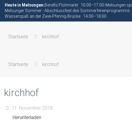
Heute in Melsungen:
Benefiz-Flohmarkt · 10:00–17:00
•
Melsungen spi
Melsunger Sommer - Abschlussfest des Sommerferienprogramms ·
Wasserspaß an der Zwei-Pfennig-Brücke · 14:00–18:00
Startseite
kirchhof
Startseite
kirchhof
kirchhof
11. November 2018
Herunterladen