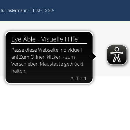
 für Jedermann · 11:00–12:30
•