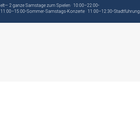
elt— 2 ganze Samstage zum Spielen · 10:00–22:00
•
 11:00–15:00
•
Sommer-Samstags-Konzerte · 11:00–12:30
•
Stadtführung