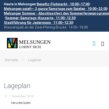
Heute in Melsungen:
Benefiz-Flohmarkt · 10:00–17:00
•
Melsungen spielt— 2 ganze Samstage zum Spielen · 10:00–22:00
•
Melsunger Sommer - Abschlussfest des Sommerferienprogramms
•
Sommer-Samstags-Konzerte · 11:00–12:30
•
Stadtführung für Jedermann · 11:00–12:30
•
Wasserspaß an der Zwei-Pfennig-Brücke · 14:00–18:00
Startseite
Lageplan
Lageplan
7. November 2018
Herunterladen