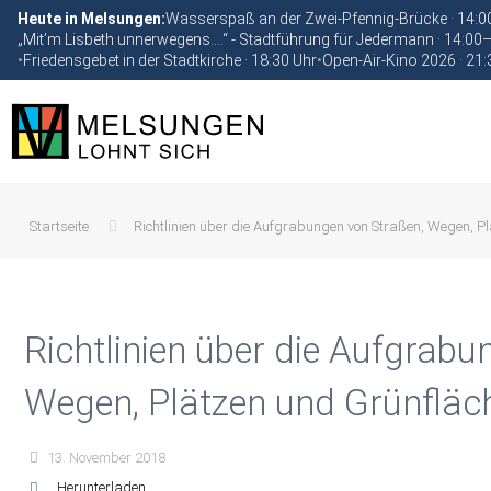
Heute in Melsungen:
Wasserspaß an der Zwei-Pfennig-Brücke · 14:
„Mit’m Lisbeth unnerwegens….“ - Stadtführung für Jedermann · 14:00
•
Friedensgebet in der Stadtkirche · 18:30 Uhr
•
Open-Air-Kino 2026 · 21:
Startseite
Richtlinien über die Aufgrabungen von Straßen, Wegen, P
Richtlinien über die Aufgrabu
Wegen, Plätzen und Grünfläc
13. November 2018
Herunterladen