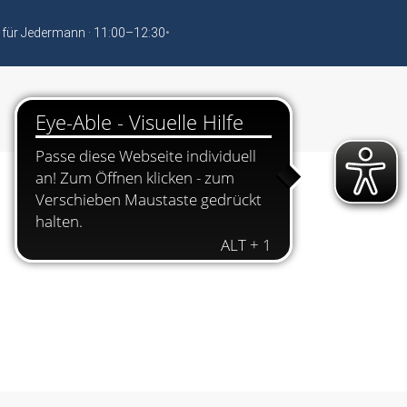
 für Jedermann · 11:00–12:30
•