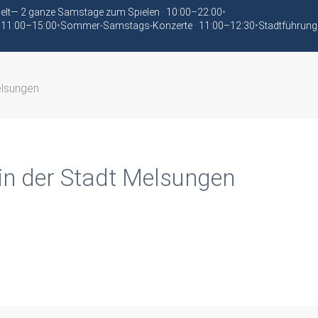
elt— 2 ganze Samstage zum Spielen · 10:00–22:00
•
 11:00–15:00
•
Sommer-Samstags-Konzerte · 11:00–12:30
•
Stadtführung
elsungen
in der Stadt Melsungen