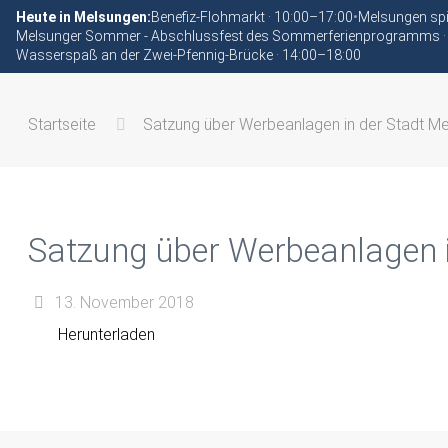
Heute in Melsungen:
Benefiz-Flohmarkt · 10:00–17:00
•
Melsungen spi
Melsunger Sommer - Abschlussfest des Sommerferienprogramms ·
Wasserspaß an der Zwei-Pfennig-Brücke · 14:00–18:00
Startseite
Satzung über Werbeanlagen in der Stadt M
Satzung über Werbeanlagen 
13. November 2018
Herunterladen