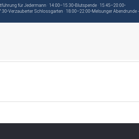
tführung für Jedermann · 14:00–15:30
•
Blutspende · 15:45–20:00
•
7:30
•
Verzauberter Schlossgarten · 18:00–22:00
•
Melsunger Abendrunde -