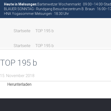
Heute in Melsungen:
Bartenwetzer Wochenmarkt · 09:00–14:00
•
Stad
BLAUER SONNTAG - Rundgang Besucherzentrum B. Braun · 16:00–1
HNA Yogasommer Melsungen · 18:30 Uhr
Startseite
TOP 195 b
Startseite
TOP 195 b
TOP 195 b
15. November 2018
Herunterladen