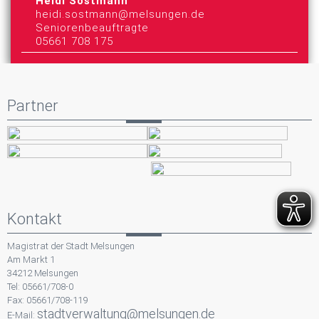
Heidi Sostmann
heidi.sostmann@melsungen.de
Seniorenbeauftragte
05661 708 175
Partner
Kontakt
Magistrat der Stadt Melsungen
Am Markt 1
34212 Melsungen
Tel: 05661/708-0
Fax: 05661/708-119
stadtverwaltung@melsungen.de
E-Mail: