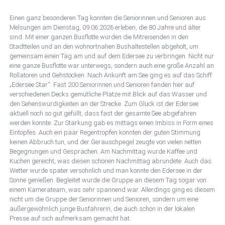
Einen ganz besonderen Tag konnten die Seniorinnen und Senioren aus
Melsungen am Dienstag, 09.06.2026 erleben, die 80 Jahre und älter
sind. Mit einer ganzen Busflotte wurden die Mitreisenden in den
Stadtteilen und an den wohnortnahen Bushaltestellen abgeholt, um
gemeinsam einen Tag am und auf dem Edersee zu verbringen. Nicht nur
eine ganze Busflotte war unterwegs, sondern auch eine große Anzahl an
Rollatoren und Gehstöcken. Nach Ankunft am See ging es auf das Schiff
„Edersee Star“. Fast 200 Seniorinnen und Senioren fanden hier auf
verschiedenen Decks gemütliche Plätze mit Blick auf das Wasser und
den Sehenswürdigkeiten an der Strecke. Zum Glück ist der Edersee
aktuell noch so gut gefüllt, dass fast der gesamte See abgefahren
werden konnte. Zur Stärkung gab es mittags einen Imbiss in Form eines
Eintopfes. Auch ein paar Regentropfen konnten der guten Stimmung
keinen Abbruch tun, und der Geräuschpegel zeugte von vielen netten
Begegnungen und Gesprächen. Am Nachmittag wurde Kaffee und
Kuchen gereicht, was diesen schönen Nachmittag abrundete. Auch das
Wetter wurde später versöhnlich und man konnte den Edersee in der
Sonne genießen. Begleitet wurde die Gruppe an diesem Tag sogar von
einem Kamerateam, was sehr spannend war. Allerdings ging es diesem
nicht um die Gruppe der Seniorinnen und Senioren, sondern um eine
außergewöhnlich junge Busfahrerin, die auch schon in der lokalen
Presse auf sich aufmerksam gemacht hat.