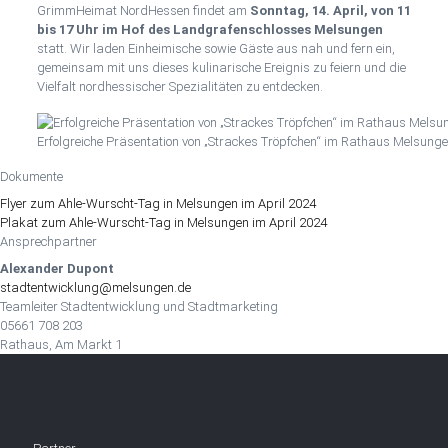
GrimmHeimat NordHessen findet am
Sonntag, 14. April, von 11
bis 17 Uhr im Hof des Landgrafenschlosses Melsungen
statt. Wir laden Einheimische sowie Gäste aus nah und fern ein,
gemeinsam mit uns dieses kulinarische Ereignis zu feiern und die
Vielfalt nordhessischer Spezialitäten zu entdecken.
Erfolgreiche Präsentation von „Strackes Tröpfchen“ im Rathaus Melsung
Dokumente
Flyer zum Ahle-Wurscht-Tag in Melsungen im April 2024
Plakat zum Ahle-Wurscht-Tag in Melsungen im April 2024
Ansprechpartner
Alexander Dupont
stadtentwicklung@melsungen.de
Teamleiter Stadtentwicklung und Stadtmarketing
05661 708 203
Rathaus, Am Markt 1