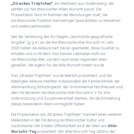
„Strackes Tröpfchen“
, ein Weißwein aus Gudensberg, der
perfekt zur Nordhessischen Ahlen Wurscht passt. Die
Präsentation fand im Rahmen der Bemühungen statt, die
nordhessische Tradition hochwertiger Spezialitäten zu bewahren
und weiterzuentwickeln.
Seit der Verleihung des EU-Siegels „Geschützte geografische
Angabe“ (g.g.A.) an die Nordhessische Ahle Wurscht im Jahr
2023 haben die Akteure hart daran gearbeitet, diese Qualität zu
erhalten und zu fördern. Nun können Liebhaber nicht nur
nordhessisches Bier, sondern auch einen regionalen Wein
genießen, der eigens für die Ahle Wurscht kreiert wurde.
Das „Stracke Tröpfchen“ wurde feierlich präsentiert, und die
beteiligten Akteure möchten insbesondere der Familie Minkel, der
Weinhandlung Schluckspecht, der GrimmHeimat NordHessen und
dem Förderverein Nordhessische Ahle Wurscht e. V. für ihre
Unterstützung und Zusammenarbeit danken, die die Entstehung
dieses besonderen Weins ermöglicht haben.
Die Präsentation von „Strackes Tröpfchen“ markiert einen weiteren
Meilenstein in der Förderung nordhessischer Kultur und
Gastronomie. Der breiten Öffentlichkeit wird der Wein am
Ahle-
Wurscht-Tag
präsentiert: Der Ahle-Wurscht-Tag 2024 in der