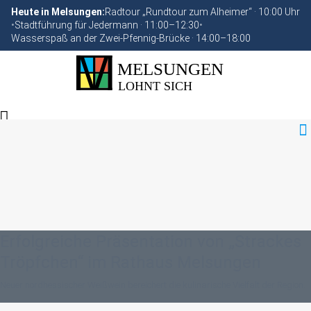
Heute in Melsungen:
Radtour „Rundtour zum Alheimer“ · 10:00 Uhr
•
Stadtführung für Jedermann · 11:00–12:30
•
Wasserspaß an der Zwei-Pfennig-Brücke · 14:00–18:00
Erfolgreiche Präsentation von „Strackes
Tröpfchen“ im Rathaus Melsungen
Neuer nordhessischer Weißwein bereichert die kulinarische Vielfalt der Region.