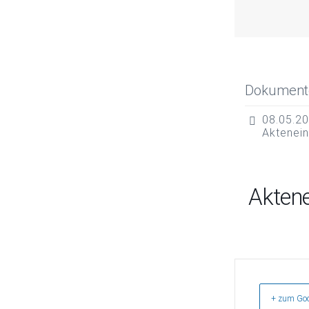
Dokument
08.05.20
Aktenei
Akten
+ zum Goo